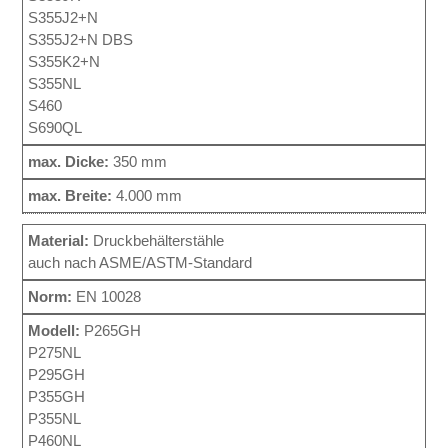
S355J2+N
S355J2+N DBS
S355K2+N
S355NL
S460
S690QL
350 mm
4.000 mm
Druckbehälterstähle
auch nach ASME/ASTM-Standard
EN 10028
P265GH
P275NL
P295GH
P355GH
P355NL
P460NL