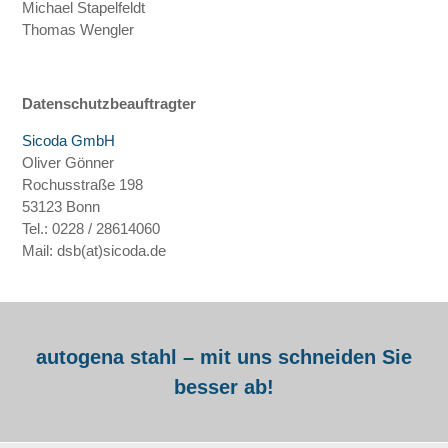
Michael Stapelfeldt
Thomas Wengler
Datenschutzbeauftragter
Sicoda GmbH
Oliver Gönner
Rochusstraße 198
53123 Bonn
Tel.: 0228 / 28614060
Mail: dsb(at)sicoda.de
autogena stahl – mit uns schneiden Sie
besser ab!